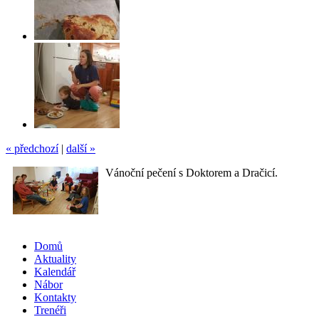
« předchozí
|
další »
Vánoční pečení s Doktorem a Dračicí.
Domů
Aktuality
Kalendář
Nábor
Kontakty
Trenéři