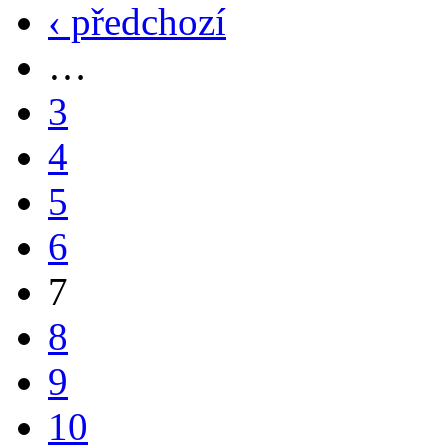
‹ předchozí
…
3
4
5
6
7
8
9
10