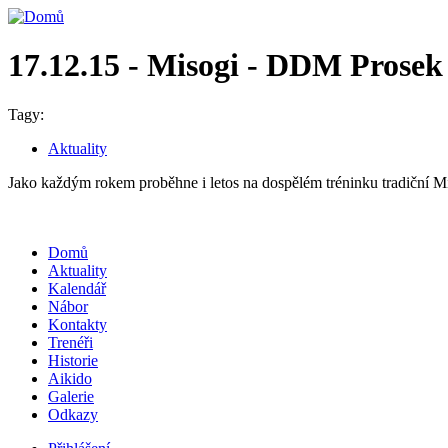
17.12.15 - Misogi - DDM Prosek
Tagy:
Aktuality
Jako každým rokem proběhne i letos na dospělém tréninku tradiční M
Domů
Aktuality
Kalendář
Nábor
Kontakty
Trenéři
Historie
Aikido
Galerie
Odkazy