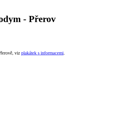
Kodym - Přerov
řerově, viz
plakátek s informacemi
.