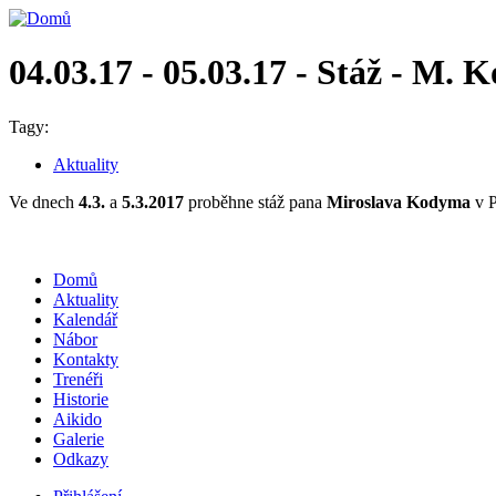
04.03.17 - 05.03.17 - Stáž - M. 
Tagy:
Aktuality
Ve dnech
4.3.
a
5.3.2017
proběhne stáž pana
Miroslava Kodyma
v P
Domů
Aktuality
Kalendář
Nábor
Kontakty
Trenéři
Historie
Aikido
Galerie
Odkazy